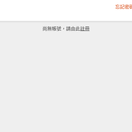
忘記密
尚無帳號，請由此
註冊