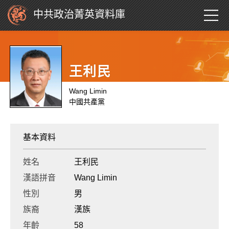
中共政治菁英資料庫
王利民
Wang Limin
中國共產黨
基本資料
姓名
王利民
漢語拼音
Wang Limin
性別
男
族裔
漢族
年齡
58