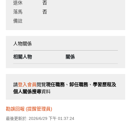
退休
否
落馬
否
備註
人物關係
相關人物
關係
請
登入會員
閱覽
現任職務
、
卸任職務
、
學習歷程及
個人關係搜尋
資料
勘誤回報 (提醒管理員)
最後更新於: 2026/6/29 下午 01:37:24