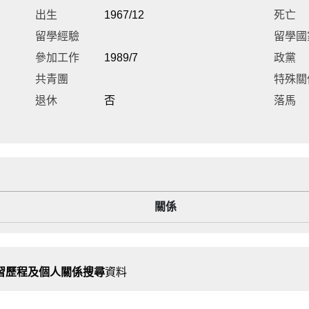
出生
1967/12
死亡
留學經驗
留學國
參加工作
1989/7
政黨
共青團
特殊關
退休
否
落馬
關係
習歷程及個人關係搜尋
資料