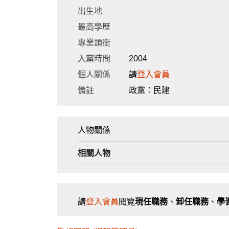
出生地
最高學歷
專業頭銜
入黨時間
2004
個人關係
請
登入會員
備註
政黨：民建
人物關係
相關人物
請
登入會員
閱覽
現任職務
、
卸任職務
、
學