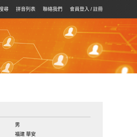
搜尋
拼音列表
聯絡我們
會員登入
/
註冊
男
福建 華安