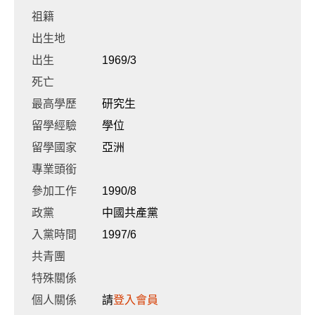
祖籍
出生地
出生
1969/3
死亡
最高學歷
研究生
留學經驗
學位
留學國家
亞洲
專業頭銜
參加工作
1990/8
政黨
中國共產黨
入黨時間
1997/6
共青團
特殊關係
個人關係
請
登入會員