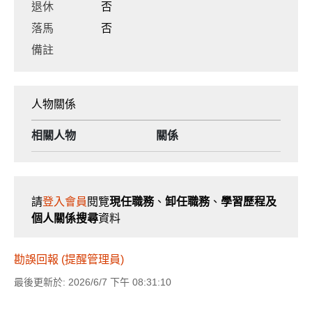
退休
否
落馬
否
備註
人物關係
相關人物
關係
請
登入會員
閱覽
現任職務
、
卸任職務
、
學習歷程及
個人關係搜尋
資料
勘誤回報 (提醒管理員)
最後更新於: 2026/6/7 下午 08:31:10