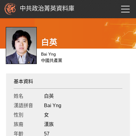
中共政治菁英資料庫
白英
Bai Yng
中國共產黨
基本資料
姓名
白英
漢語拼音
Bai Yng
性別
女
族裔
漢族
年齡
57