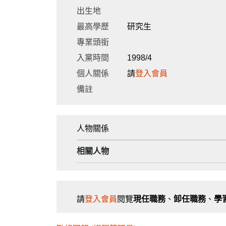
出生地
最高學歷
研究生
專業頭銜
入黨時間
1998/4
個人關係
請
登入會員
備註
人物關係
相關人物
請
登入會員
閱覽
現任職務
、
卸任職務
、
學