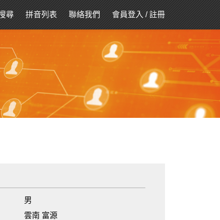
搜尋
拼音列表
聯絡我們
會員登入
/
註冊
男
雲南 富源