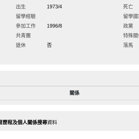
出生
1973/4
死亡
留學經驗
留學國
參加工作
1996/8
政黨
共青團
特殊關
退休
否
落馬
關係
習歷程及個人關係搜尋
資料