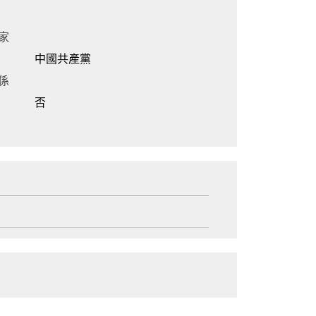
家
中國共產黨
係
否