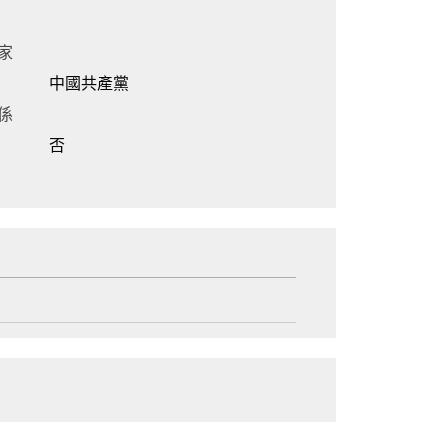
家
中國共產黨
係
否