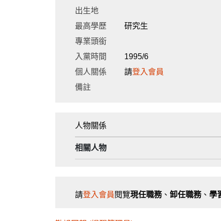
出生地
最高學歷
研究生
專業頭銜
入黨時間
1995/6
個人關係
請
登入會員
備註
人物關係
相關人物
請
登入會員
閱覽
現任職務
、
卸任職務
、
學