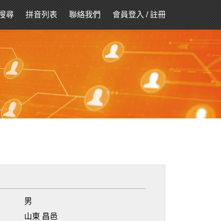
搜尋
拼音列表
聯絡我們
會員登入
/
註冊
男
山東 昌邑