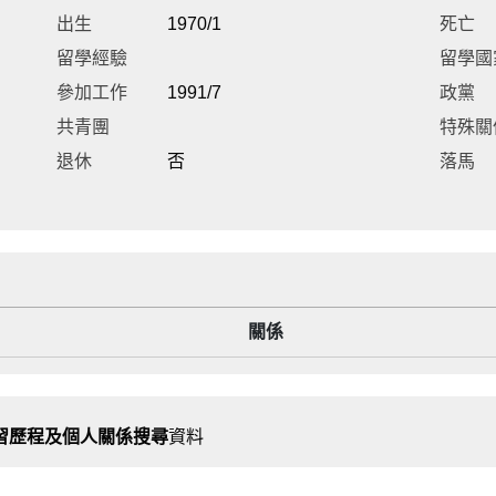
出生
1970/1
死亡
留學經驗
留學國
參加工作
1991/7
政黨
共青團
特殊關
退休
否
落馬
關係
習歷程及個人關係搜尋
資料