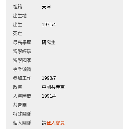
祖籍
天津
出生地
出生
1971/4
死亡
最高學歷
研究生
留學經驗
留學國家
專業頭銜
參加工作
1993/7
政黨
中國共產黨
入黨時間
1991/4
共青團
特殊關係
個人關係
請
登入會員