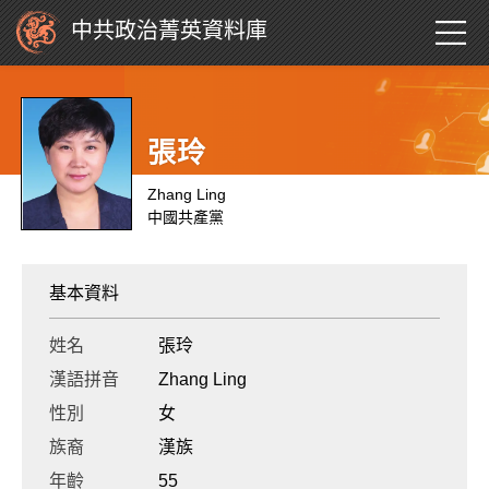
中共政治菁英資料庫
張玲
Zhang Ling
中國共產黨
基本資料
姓名
張玲
漢語拼音
Zhang Ling
性別
女
族裔
漢族
年齡
55