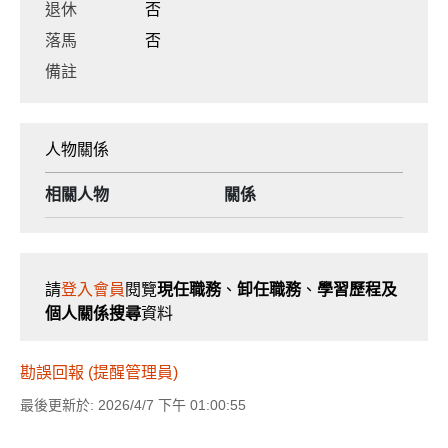
退休
否
落馬
否
備註
人物關係
相關人物
關係
請
登入會員
閱覽
現任職務
、
卸任職務
、
學習歷程及
個人關係搜尋
資料
勘誤回報 (提醒管理員)
最後更新於: 2026/4/7 下午 01:00:55