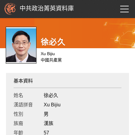
中共政治菁英資料庫
徐必久
Xu Bijiu
中國共產黨
基本資料
姓名
徐必久
漢語拼音
Xu Bijiu
性別
男
族裔
漢族
年齡
57