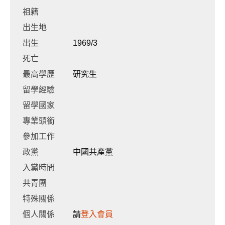
祖籍
出生地
出生
1969/3
死亡
最高學歷
研究生
留學經驗
留學國家
專業頭銜
參加工作
政黨
中國共產黨
入黨時間
共青團
特殊關係
個人關係
請
登入會員