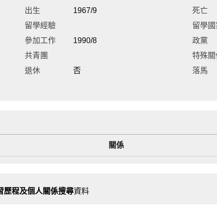
出生
1967/9
死亡
留學經驗
留學國
參加工作
1990/8
政黨
共青團
特殊關
退休
否
落馬
關係
習歷程及個人關係搜尋
資料