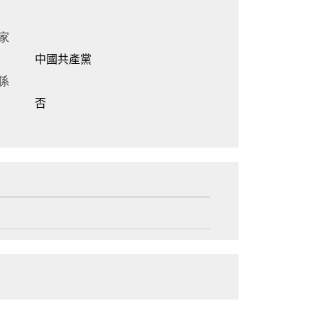
家
中國共產黨
係
否