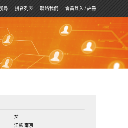
搜尋
拼音列表
聯絡我們
會員登入
/
註冊
女
江蘇 南京