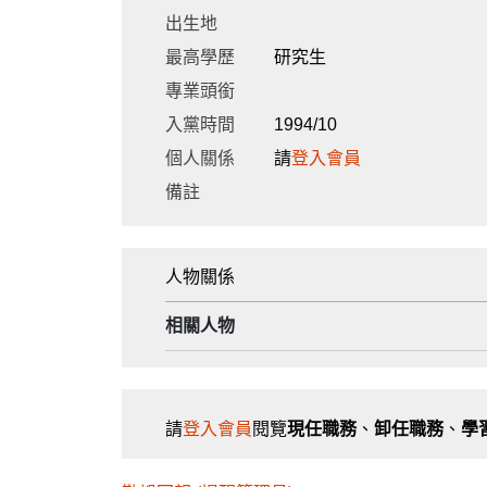
出生地
最高學歷
研究生
專業頭銜
入黨時間
1994/10
個人關係
請
登入會員
備註
人物關係
相關人物
請
登入會員
閱覽
現任職務
、
卸任職務
、
學