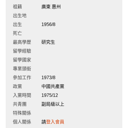
祖籍
廣東 惠州
出生地
出生
1956/8
死亡
最高學歷
研究生
留學經驗
留學國家
專業頭銜
參加工作
1973/8
政黨
中國共產黨
入黨時間
1975/12
共青團
副局級以上
特殊關係
個人關係
請
登入會員