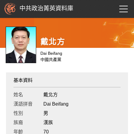
中共政治菁英資料庫
戴北方
Dai Beifang
中國共產黨
基本資料
姓名
戴北方
漢語拼音
Dai Beifang
性別
男
族裔
漢族
年齡
70