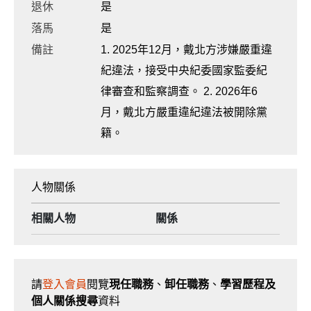
退休
是
落馬
是
備註
1. 2025年12月，戴北方涉嫌嚴重違
紀違法，接受中央紀委國家監委紀
律審查和監察調查。 2. 2026年6
月，戴北方嚴重違紀違法被開除黨
籍。
人物關係
相關人物
關係
請
登入會員
閱覽
現任職務
、
卸任職務
、
學習歷程及
個人關係搜尋
資料