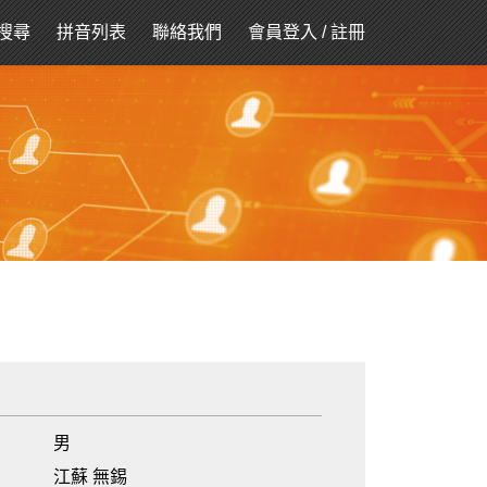
搜尋
拼音列表
聯絡我們
會員登入
/
註冊
男
江蘇 無錫