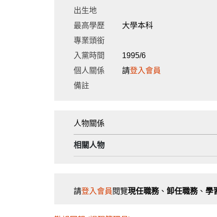
出生地
最高學歷
大學本科
專業頭銜
入黨時間
1995/6
個人關係
請
登入會員
備註
人物關係
相關人物
請
登入會員
閱覽
現任職務
、
卸任職務
、
學