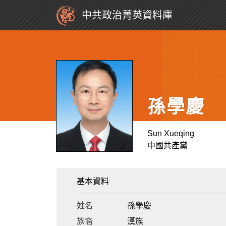
中共政治菁英資料庫
孫學慶
Sun Xueqing
中國共產黨
基本資料
姓名
孫學慶
族裔
漢族