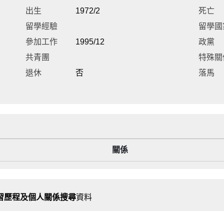
出生
1972/2
死亡
留學經驗
留學國
參加工作
1995/12
政黨
共青團
特殊關
退休
否
落馬
關係
習歷程及個人關係搜尋
資料