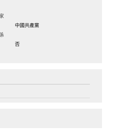
家
中國共產黨
係
否