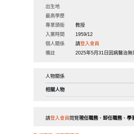
出生地
最高學歷
專業頭銜
教授
入黨時間
1959/12
個人關係
請
登入會員
備註
2025年5月31日因病醫治
人物關係
相關人物
請
登入會員
閱覽
現任職務
、
卸任職務
、
學