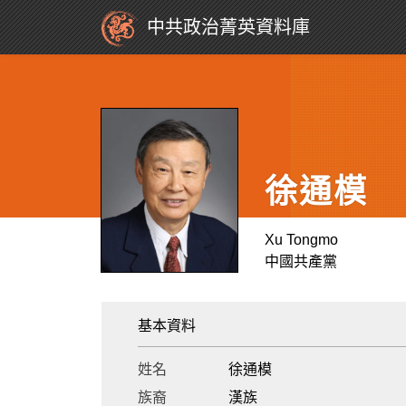
中共政治菁英資料庫
徐通模
Xu Tongmo
中國共產黨
基本資料
姓名
徐通模
族裔
漢族