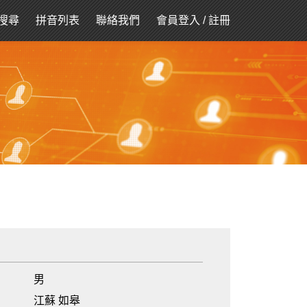
搜尋
拼音列表
聯絡我們
會員登入
/
註冊
男
江蘇 如皋