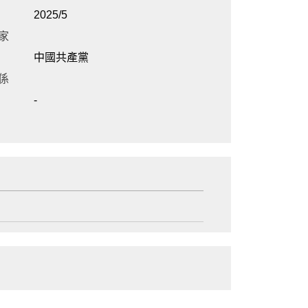
2025/5
家
中國共產黨
係
-