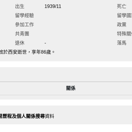
出生
1939/11
死亡
留學經驗
留學國
參加工作
政黨
共青團
特殊關
退休
-
落馬
無效於西安逝世，享年86歲。
關係
習歷程及個人關係搜尋
資料