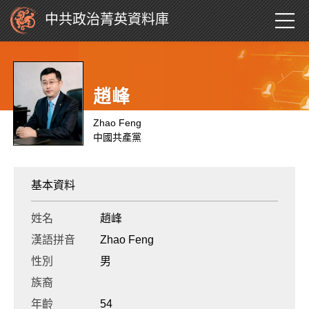
中共政治菁英資料庫
趙峰
Zhao Feng
中國共產黨
基本資料
姓名
趙峰
漢語拼音
Zhao Feng
性別
男
族裔
年齡
54