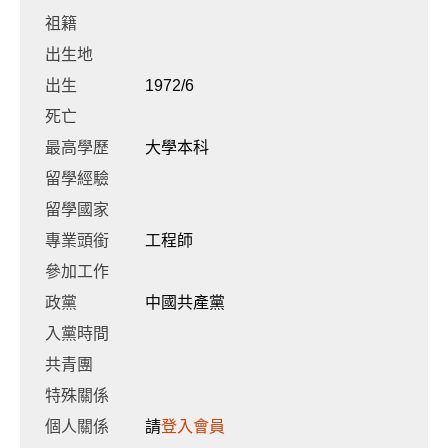
祖籍
出生地
出生
1972/6
死亡
最高學歷
大學本科
留學經驗
留學國家
專業頭銜
工程師
參加工作
政黨
中國共產黨
入黨時間
共青團
特殊關係
個人關係
請
登入會員