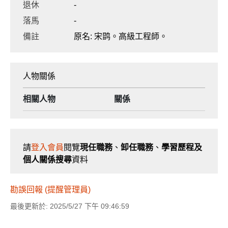
退休
-
落馬
-
備註
原名: 宋鹍。高級工程師。
人物關係
相關人物
關係
請
登入會員
閱覽
現任職務
、
卸任職務
、
學習歷程及
個人關係搜尋
資料
勘誤回報 (提醒管理員)
最後更新於: 2025/5/27 下午 09:46:59