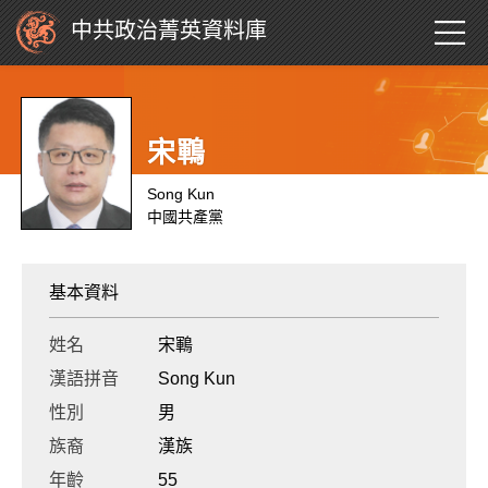
中共政治菁英資料庫
宋鶤
Song Kun
中國共產黨
基本資料
姓名
宋鶤
漢語拼音
Song Kun
性別
男
族裔
漢族
年齡
55