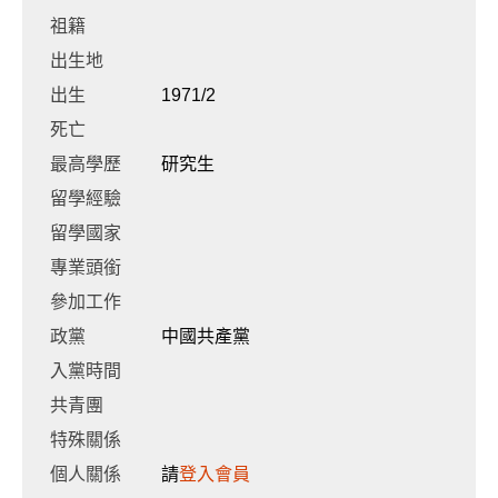
祖籍
出生地
出生
1971/2
死亡
最高學歷
研究生
留學經驗
留學國家
專業頭銜
參加工作
政黨
中國共產黨
入黨時間
共青團
特殊關係
個人關係
請
登入會員