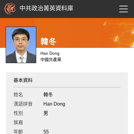
中共政治菁英資料庫
韓冬
Han Dong
中國共產黨
基本資料
姓名
韓冬
漢語拼音
Han Dong
性別
男
族裔
年齡
55