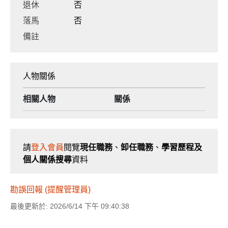
退休
否
落馬
否
備註
人物關係
相關人物
關係
請
登入會員
閱覽
現任職務
、
卸任職務
、
學習歷程及
個人關係搜尋
資料
勘誤回報 (提醒管理員)
最後更新於: 2026/6/14 下午 09:40:38