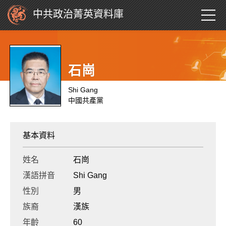
中共政治菁英資料庫
石崗
Shi Gang
中國共產黨
基本資料
姓名
石崗
漢語拼音
Shi Gang
性別
男
族裔
漢族
年齡
60