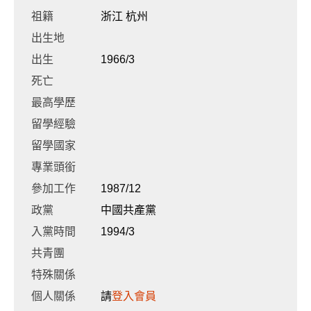
祖籍
浙江 杭州
出生地
出生
1966/3
死亡
最高學歷
留學經驗
留學國家
專業頭銜
參加工作
1987/12
政黨
中國共產黨
入黨時間
1994/3
共青團
特殊關係
個人關係
請
登入會員