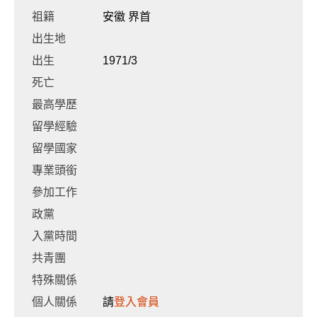
祖籍
安徽 界首
出生地
出生
1971/3
死亡
最高學歷
留學經驗
留學國家
專業頭銜
參加工作
政黨
入黨時間
共青團
特殊關係
個人關係
請
登入會員