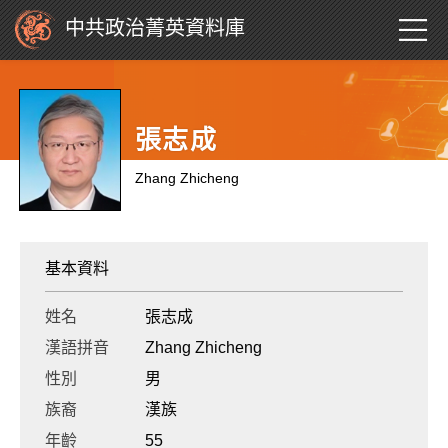
中共政治菁英資料庫
張志成
Zhang Zhicheng
基本資料
姓名
張志成
漢語拼音
Zhang Zhicheng
性別
男
族裔
漢族
年齡
55