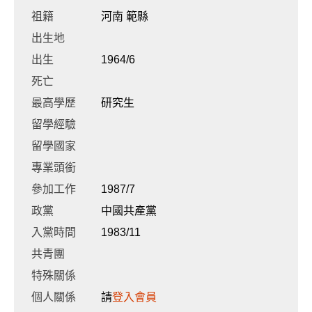
祖籍
河南 範縣
出生地
出生
1964/6
死亡
最高學歷
研究生
留學經驗
留學國家
專業頭銜
參加工作
1987/7
政黨
中國共產黨
入黨時間
1983/11
共青團
特殊關係
個人關係
請
登入會員