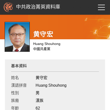
中共政治菁英資料庫
黄守宏
Huang Shouhong
中國共產黨
基本資料
姓名
黄守宏
漢語拼音
Huang Shouhong
性別
男
族裔
漢族
年齡
62