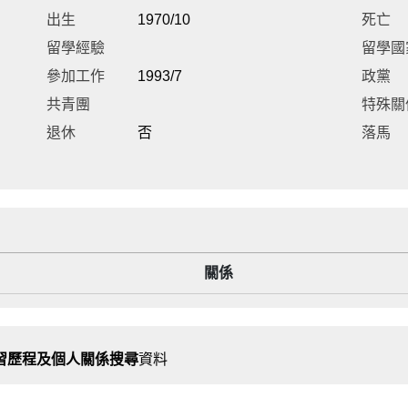
出生
1970/10
死亡
留學經驗
留學國
參加工作
1993/7
政黨
共青團
特殊關
退休
否
落馬
關係
習歷程及個人關係搜尋
資料