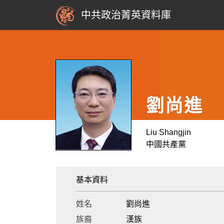
中共政治菁英資料庫
劉尚進
Liu Shangjin
中國共產黨
基本資料
姓名
劉尚進
族裔
漢族