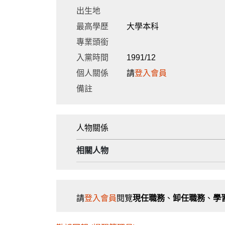
出生地
最高學歷
大學本科
專業頭銜
入黨時間
1991/12
個人關係
請
登入會員
備註
人物關係
相關人物
請
登入會員
閱覽
現任職務
、
卸任職務
、
學