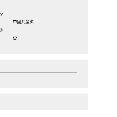
家
中國共產黨
係
否