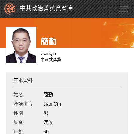
中共政治菁英資料庫
簡勤
Jian Qin
中國共產黨
基本資料
姓名
簡勤
漢語拼音
Jian Qin
性別
男
族裔
漢族
年齡
60