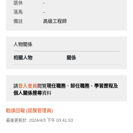
退休
-
落馬
-
備註
高級工程師
人物關係
相關人物
關係
請
登入會員
閱覽
現任職務
、
卸任職務
、
學習歷程及
個人關係搜尋
資料
勘誤回報 (提醒管理員)
最後更新於: 2024/4/3 下午 03:41:53