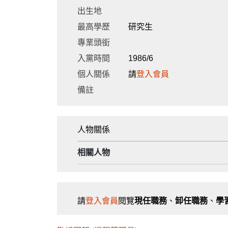
出生地
最高學歷
研究生
專業頭銜
入黨時間
1986/6
個人關係
請
登入會員
備註
人物關係
相關人物
請
登入會員
閱覽
現任職務
、
卸任職務
、
學