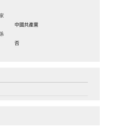
家
中國共產黨
係
否