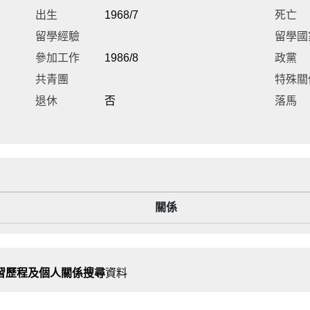
出生
1968/7
死亡
留學經驗
留學國
參加工作
1986/8
政黨
共青團
特殊關
退休
否
落馬
關係
習歷程及個人關係搜尋
資料