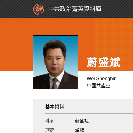
中共政治菁英資料庫
蔚盛斌
Wei Shengbin
中國共產黨
基本資料
姓名
蔚盛斌
族裔
漢族