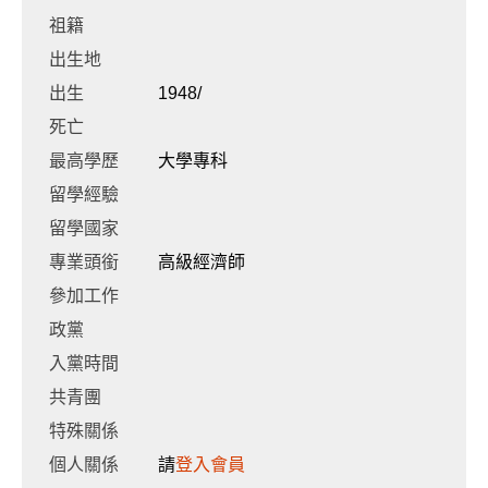
祖籍
出生地
出生
1948/
死亡
最高學歷
大學專科
留學經驗
留學國家
專業頭銜
高級經濟師
參加工作
政黨
入黨時間
共青團
特殊關係
個人關係
請
登入會員