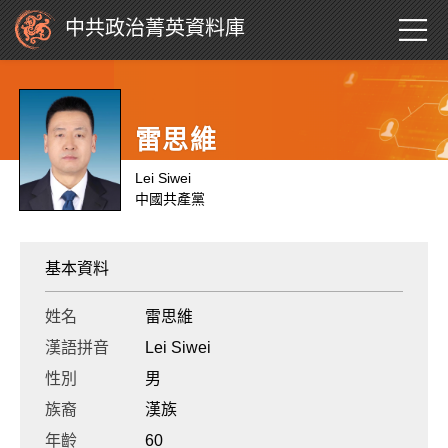
中共政治菁英資料庫
雷思維
Lei Siwei
中國共產黨
基本資料
姓名
雷思維
漢語拼音
Lei Siwei
性別
男
族裔
漢族
年齡
60