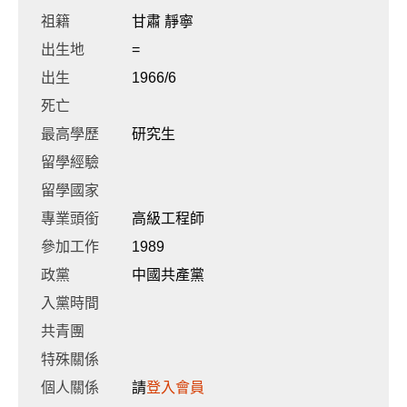
祖籍
甘肅 靜寧
出生地
=
出生
1966/6
死亡
最高學歷
研究生
留學經驗
留學國家
專業頭銜
高級工程師
參加工作
1989
政黨
中國共產黨
入黨時間
共青團
特殊關係
個人關係
請
登入會員