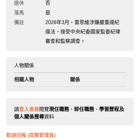
退休
否
落馬
是
備註
2026年3月，雷思維涉嫌嚴重違紀
違法，接受中央紀委國家監委紀律
審查和監察調查。
人物關係
相關人物
關係
請
登入會員
閱覽
現任職務
、
卸任職務
、
學習歷程及
個人關係搜尋
資料
勘誤回報 (提醒管理員)