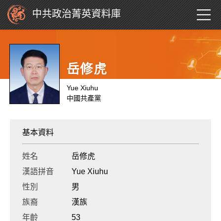
中共政治菁英資料庫
岳修虎
Yue Xiuhu
中國共產黨
基本資料
姓名
岳修虎
漢語拼音
Yue Xiuhu
性別
男
族裔
漢族
年齡
53