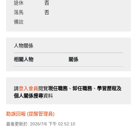
退休
否
落馬
否
備註
人物關係
相關人物
關係
請
登入會員
閱覽
現任職務
、
卸任職務
、
學習歷程及
個人關係搜尋
資料
勘誤回報 (提醒管理員)
最後更新於: 2026/7/6 下午 02:52:10