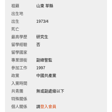
祖籍
山東 莘縣
出生地
出生
1973/4
死亡
最高學歷
研究生
留學經驗
否
留學國家
專業頭銜
副總警監
參加工作
1997
政黨
中國共產黨
入黨時間
共青團
無或副處級以下
特殊關係
個人關係
請
登入會員