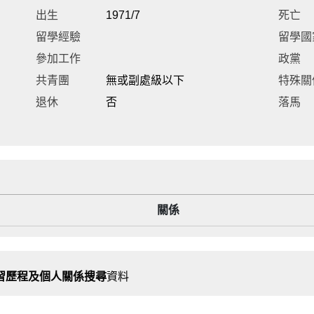
出生
1971/7
死亡
留學經驗
留學國
參加工作
政黨
共青團
無或副處級以下
特殊關
退休
否
落馬
關係
習歷程及個人關係搜尋
資料