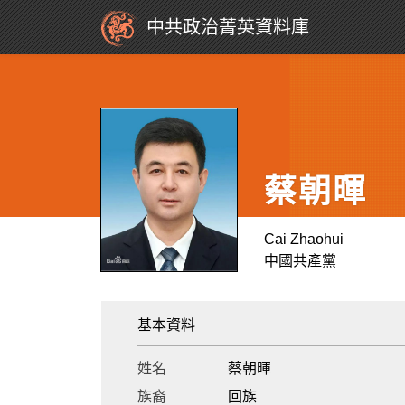
中共政治菁英資料庫
蔡朝暉
Cai Zhaohui
中國共產黨
基本資料
姓名
蔡朝暉
族裔
回族