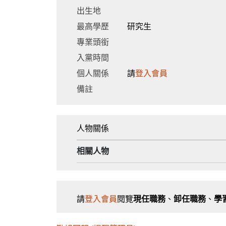
出生地
最高學歷
研究生
專業頭銜
入黨時間
個人關係
請
登入會員
備註
人物關係
相關人物
請
登入會員
閱覽
現任職務
、
卸任職務
、
學