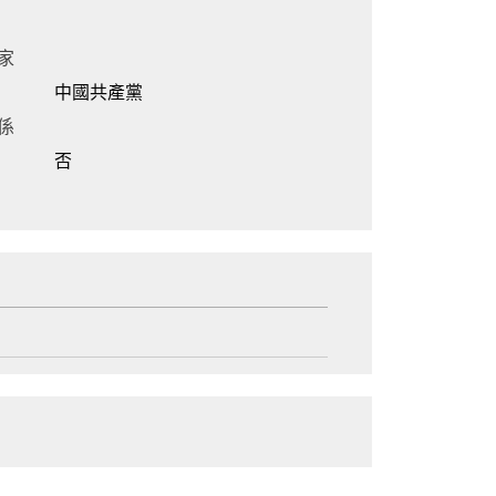
家
中國共產黨
係
否