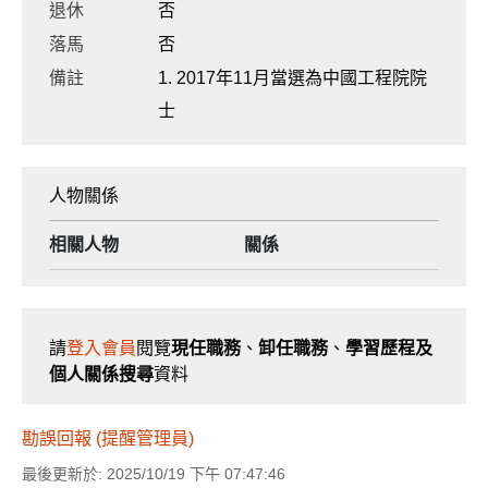
退休
否
落馬
否
備註
1. 2017年11月當選為中國工程院院
士
人物關係
相關人物
關係
請
登入會員
閱覽
現任職務
、
卸任職務
、
學習歷程及
個人關係搜尋
資料
勘誤回報 (提醒管理員)
最後更新於: 2025/10/19 下午 07:47:46