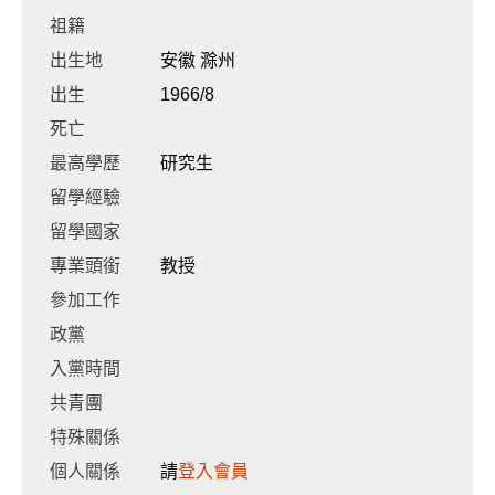
祖籍
出生地
安徽 滁州
出生
1966/8
死亡
最高學歷
研究生
留學經驗
留學國家
專業頭銜
教授
參加工作
政黨
入黨時間
共青團
特殊關係
個人關係
請
登入會員