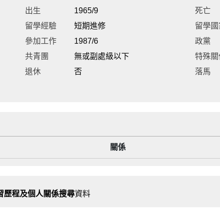
出生
1965/9
死亡
留學經驗
短期進修
留學國
參加工作
1987/6
政黨
共青團
無或副處級以下
特殊關
退休
否
落馬
關係
習歷程及個人關係搜尋
資料