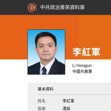
中共政治菁英資料庫
李紅軍
Li Hongjun
中國共產黨
基本資料
姓名
李紅軍
族裔
漢族