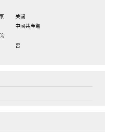
家
美國
中國共產黨
係
否