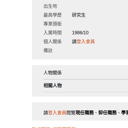
出生地
最高學歷
研究生
專業頭銜
入黨時間
1986/10
個人關係
請
登入會員
備註
人物關係
相關人物
請
登入會員
閱覽
現任職務
、
卸任職務
、
學