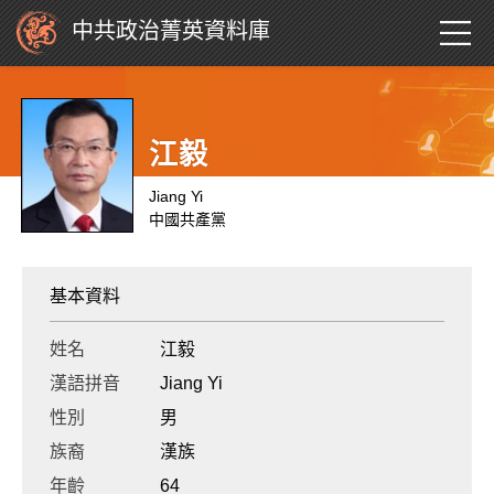
中共政治菁英資料庫
江毅
Jiang Yi
中國共產黨
基本資料
姓名
江毅
漢語拼音
Jiang Yi
性別
男
族裔
漢族
年齡
64