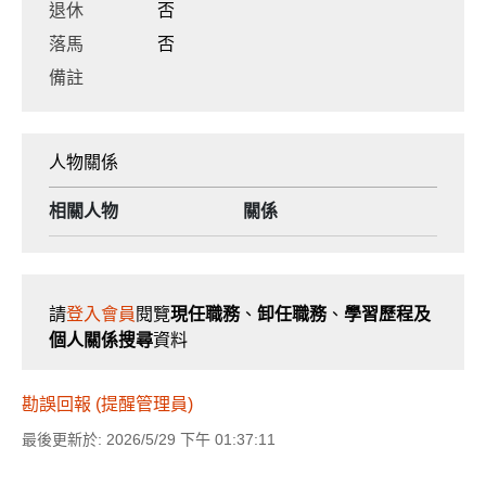
退休
否
落馬
否
備註
人物關係
相關人物
關係
請
登入會員
閱覽
現任職務
、
卸任職務
、
學習歷程及
個人關係搜尋
資料
勘誤回報 (提醒管理員)
最後更新於: 2026/5/29 下午 01:37:11