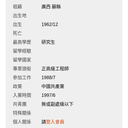
祖籍
廣西 藤縣
出生地
出生
1962/12
死亡
最高學歷
研究生
留學經驗
留學國家
專業頭銜
正高級工程師
參加工作
1988/7
政黨
中國共產黨
入黨時間
1997/6
共青團
無或副處級以下
特殊關係
個人關係
請
登入會員