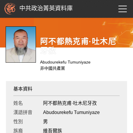
中共政治菁英資料庫
阿不都熱克甫·吐木尼
牙孜
Abudourekefu Tumuniyaze
非中國共產黨
基本資料
姓名
阿不都熱克甫·吐木尼牙孜
漢語拼音
Abudourekefu Tumuniyaze
性別
男
族裔
維吾爾族