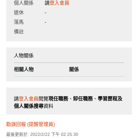
個人關係
請
登入會員
退休
-
落馬
-
備註
人物關係
相關人物
關係
請
登入會員
閱覽
現任職務
、
卸任職務
、
學習歷程及
個人關係搜尋
資料
勘誤回報 (提醒管理員)
最後更新於: 2022/2/22 下午 02:25:30