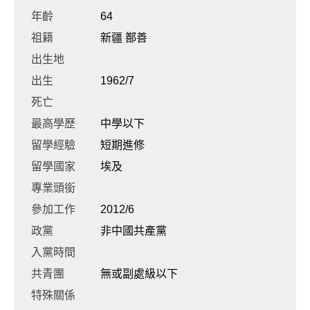
年齡
64
祖籍
新疆 鄯善
出生地
出生
1962/7
死亡
最高學歷
中學以下
留學經驗
短期進修
留學國家
埃及
專業頭銜
參加工作
2012/6
政黨
非中國共產黨
入黨時間
共青團
無或副處級以下
特殊關係