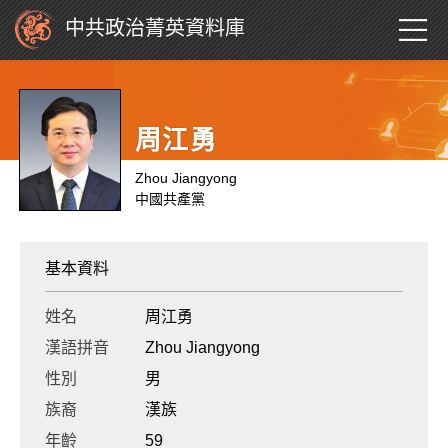
中共政治菁英資料庫
周江勇
Zhou Jiangyong
中國共產黨
基本資料
姓名
周江勇
漢語拼音
Zhou Jiangyong
性別
男
族裔
漢族
年齡
59