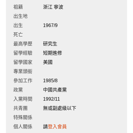
祖籍
浙江 寧波
出生地
出生
1967/9
死亡
最高學歷
研究生
留學經驗
短期進修
留學國家
美國
專業頭銜
參加工作
1985/8
政黨
中國共產黨
入黨時間
1992/11
共青團
無或副處級以下
特殊關係
個人關係
請
登入會員