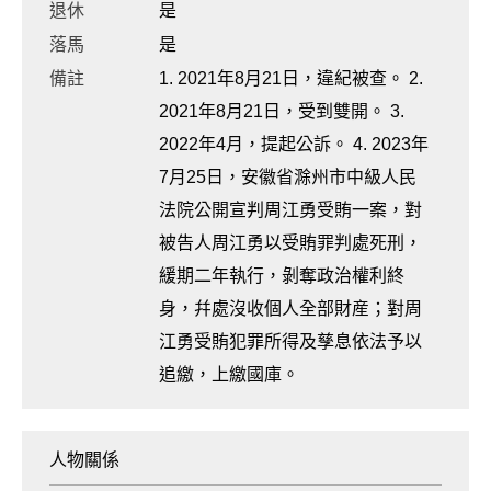
退休
是
落馬
是
備註
1. 2021年8月21日，違紀被查。 2.
2021年8月21日，受到雙開。 3.
2022年4月，提起公訴。 4. 2023年
7月25日，安徽省滁州市中級人民
法院公開宣判周江勇受賄一案，對
被告人周江勇以受賄罪判處死刑，
緩期二年執行，剝奪政治權利終
身，幷處沒收個人全部財産；對周
江勇受賄犯罪所得及孳息依法予以
追繳，上繳國庫。
人物關係