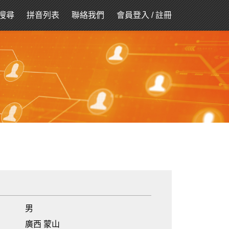
搜尋
拼音列表
聯絡我們
會員登入
/
註冊
男
廣西 蒙山