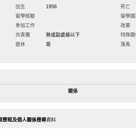
出生
1956
死亡
留學經驗
留學國
參加工作
政黨
共青團
無或副處級以下
特殊關
退休
是
落馬
關係
習歷程及個人關係搜尋
資料