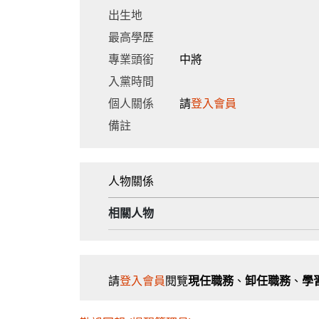
出生地
最高學歷
專業頭銜
中將
入黨時間
個人關係
請
登入會員
備註
人物關係
相關人物
請
登入會員
閱覽
現任職務
、
卸任職務
、
學