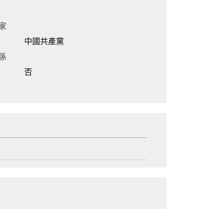
家
中國共產黨
係
否