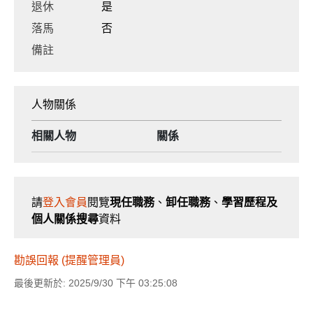
退休
是
落馬
否
備註
人物關係
相關人物
關係
請
登入會員
閱覽
現任職務
、
卸任職務
、
學習歷程及
個人關係搜尋
資料
勘誤回報 (提醒管理員)
最後更新於: 2025/9/30 下午 03:25:08