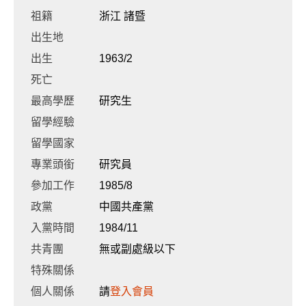
祖籍
浙江 諸暨
出生地
出生
1963/2
死亡
最高學歷
研究生
留學經驗
留學國家
專業頭銜
研究員
參加工作
1985/8
政黨
中國共產黨
入黨時間
1984/11
共青團
無或副處級以下
特殊關係
個人關係
請
登入會員