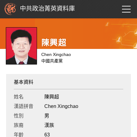
中共政治菁英資料庫
陳興超
Chen Xingchao
中國共產黨
基本資料
姓名
陳興超
漢語拼音
Chen Xingchao
性別
男
族裔
漢族
年齡
63