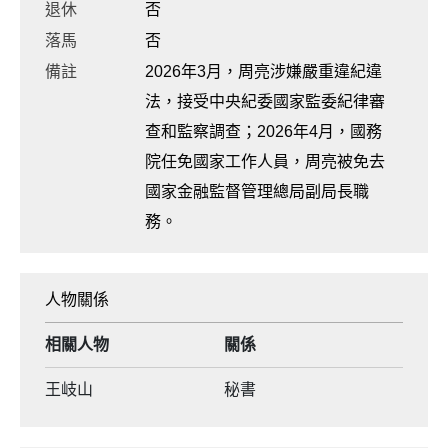
退休
否
落馬
否
備註
2026年3月，周亮涉嫌嚴重違紀違
法，接受中央紀委國家監委紀律審
查和監察調查；2026年4月，國務
院任免國家工作人員，周亮被免去
國家金融監督管理總局副局長職
務。
人物關係
相關人物
關係
王岐山
秘書