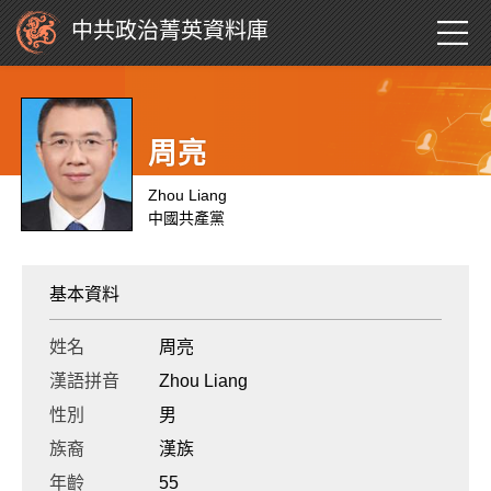
中共政治菁英資料庫
周亮
Zhou Liang
中國共產黨
基本資料
姓名
周亮
漢語拼音
Zhou Liang
性別
男
族裔
漢族
年齡
55