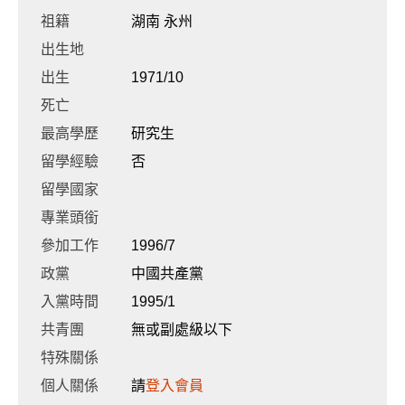
祖籍
湖南 永州
出生地
出生
1971/10
死亡
最高學歷
研究生
留學經驗
否
留學國家
專業頭銜
參加工作
1996/7
政黨
中國共產黨
入黨時間
1995/1
共青團
無或副處級以下
特殊關係
個人關係
請
登入會員