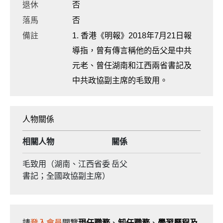
退休
否
落馬
否
備註
1. 香港《明報》2018年7月21日報
導指，曾有傳言稱他的岳父是中共
元老、曾任湖南和江西兩省書記及
中共政協副主席的毛致用。
人物關係
相關人物
關係
毛致用（湖南、江西省委
岳父
書記；全國政協副主席）
請
登入會員
閱覽
現任職務
、
卸任職務
、
學習歷程及