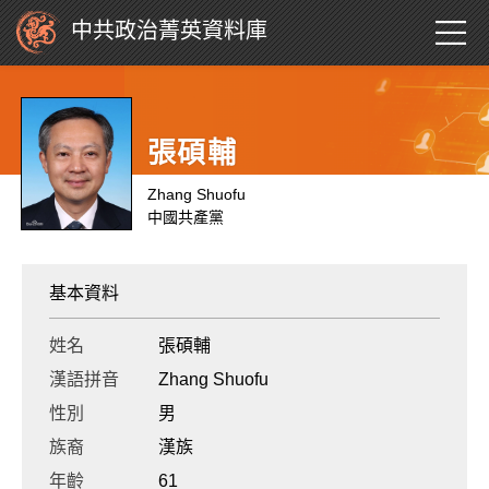
中共政治菁英資料庫
張碩輔
Zhang Shuofu
中國共產黨
基本資料
姓名
張碩輔
漢語拼音
Zhang Shuofu
性別
男
族裔
漢族
年齡
61