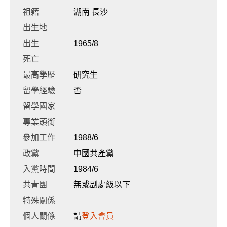
祖籍
湖南 長沙
出生地
出生
1965/8
死亡
最高學歷
研究生
留學經驗
否
留學國家
專業頭銜
參加工作
1988/6
政黨
中國共產黨
入黨時間
1984/6
共青團
無或副處級以下
特殊關係
個人關係
請
登入會員