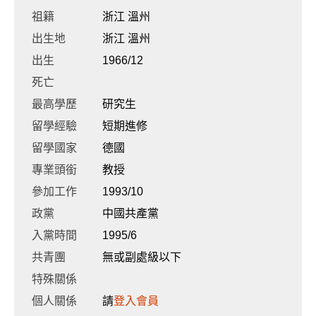
祖籍
浙江 溫州
出生地
浙江 溫州
出生
1966/12
死亡
最高學歷
研究生
留學經驗
短期進修
留學國家
德國
專業頭銜
教授
參加工作
1993/10
政黨
中國共產黨
入黨時間
1995/6
共青團
無或副處級以下
特殊關係
個人關係
請
登入會員