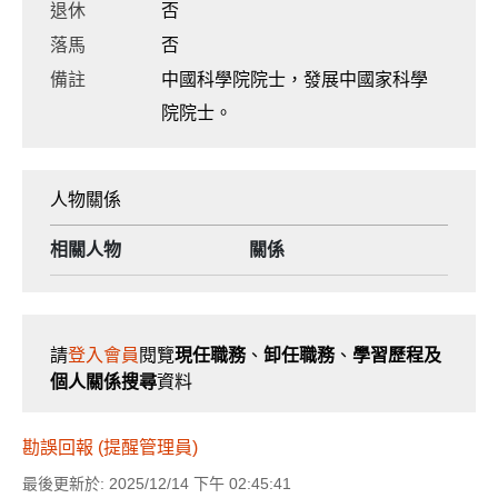
退休
否
落馬
否
備註
中國科學院院士，發展中國家科學
院院士。
人物關係
相關人物
關係
請
登入會員
閱覽
現任職務
、
卸任職務
、
學習歷程及
個人關係搜尋
資料
勘誤回報 (提醒管理員)
最後更新於: 2025/12/14 下午 02:45:41