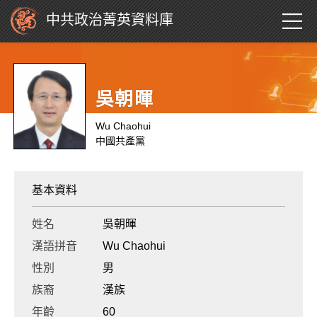
中共政治菁英資料庫
吳朝暉
Wu Chaohui
中國共產黨
基本資料
姓名
吳朝暉
漢語拼音
Wu Chaohui
性別
男
族裔
漢族
年齡
60