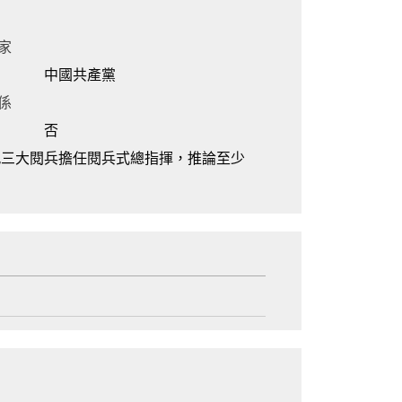
家
中國共產黨
係
否
9的九三大閱兵擔任閱兵式總指揮，推論至少