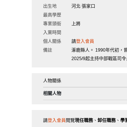
出生地
河北 張家口
最高學歷
專業頭銜
上將
入黨時間
個人關係
請
登入會員
備註
涿鹿縣人。 1990年代初，
2025/9起主持中部戰區司
人物關係
相關人物
請
登入會員
閱覽
現任職務
、
卸任職務
、
學