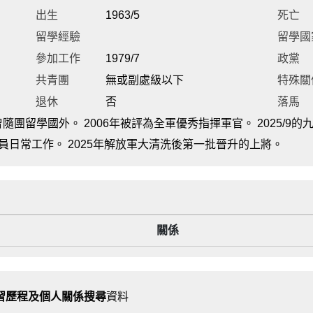
出生
1963/5
死亡
留學經驗
留學國
參加工作
1979/7
政黨
共青團
無或副處級以下
特殊關
退休
否
落馬
曾隨團留學國外。 2006年被評為全軍優秀指揮軍官。 2025/
令員日常工作。 2025年解放軍大清洗後第一批晉升的上將。
關係
習歷程及個人關係搜尋
資料