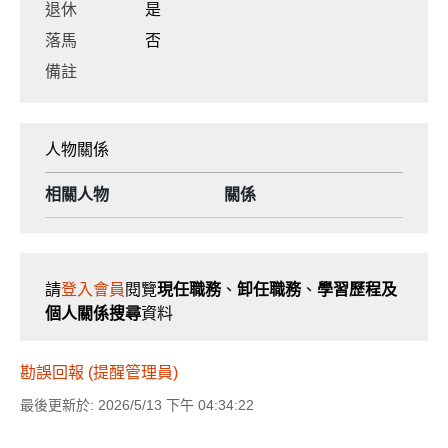
退休
是
落馬
否
備註
人物關係
相關人物
關係
請
登入會員
閱覽
現任職務
、
卸任職務
、
學習歷程及
個人關係搜尋
資料
勘誤回報 (提醒管理員)
最後更新於: 2026/5/13 下午 04:34:22