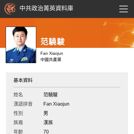
中共政治菁英資料庫
范驍駿
Fan Xiaojun
中國共產黨
基本資料
姓名
范驍駿
漢語拼音
Fan Xiaojun
性別
男
族裔
漢族
年齡
70