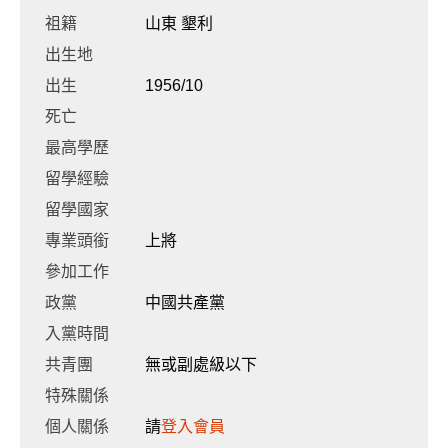
祖籍
山東 墾利
出生地
出生
1956/10
死亡
最高學歷
留學經驗
留學國家
專業頭銜
上將
參加工作
政黨
中國共產黨
入黨時間
共青團
無或副處級以下
特殊關係
個人關係
請
登入會員