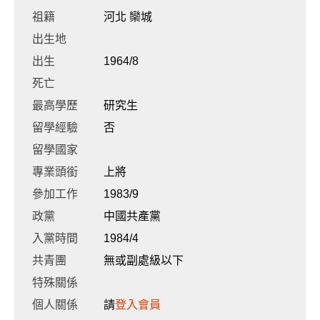
祖籍
河北 欒城
出生地
出生
1964/8
死亡
最高學歷
研究生
留學經驗
否
留學國家
專業頭銜
上將
參加工作
1983/9
政黨
中國共產黨
入黨時間
1984/4
共青團
無或副處級以下
特殊關係
個人關係
請
登入會員