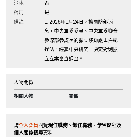
退休
否
落馬
是
備註
1. 2026年1月24日，據國防部消
息，中央軍委委員、中央軍委聯合
參謀部參謀長劉振立涉嫌嚴重違紀
違法，經黨中央研究，决定對劉振
立立案審查調查。
人物關係
相關人物
關係
請
登入會員
閱覽
現任職務
、
卸任職務
、
學習歷程及
個人關係搜尋
資料