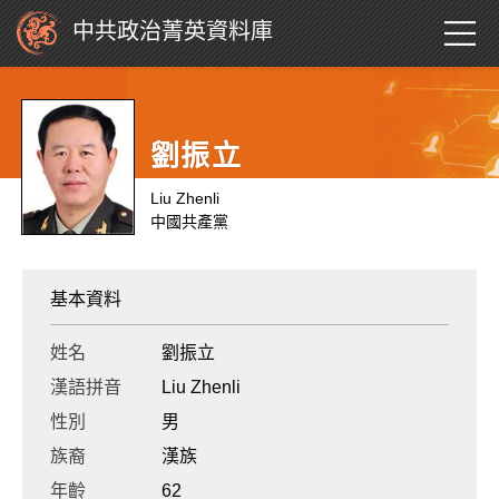
中共政治菁英資料庫
劉振立
Liu Zhenli
中國共產黨
基本資料
姓名
劉振立
漢語拼音
Liu Zhenli
性別
男
族裔
漢族
年齡
62