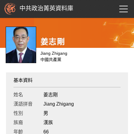
中共政治菁英資料庫
姜志剛
Jiang Zhigang
中國共產黨
基本資料
姓名
姜志剛
漢語拼音
Jiang Zhigang
性別
男
族裔
漢族
年齡
66