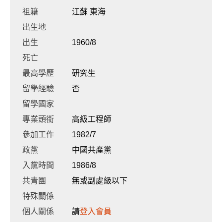
祖籍
江蘇 東海
出生地
出生
1960/8
死亡
最高學歷
研究生
留學經驗
否
留學國家
專業頭銜
高級工程師
參加工作
1982/7
政黨
中國共產黨
入黨時間
1986/8
共青團
無或副處級以下
特殊關係
個人關係
請
登入會員