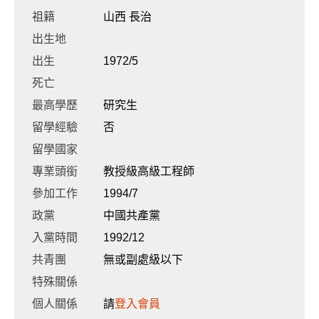
祖籍
山西 長治
出生地
出生
1972/5
死亡
最高學歷
研究生
留學經驗
否
留學國家
專業頭銜
教授級高級工程師
參加工作
1994/7
政黨
中國共產黨
入黨時間
1992/12
共青團
無或副處級以下
特殊關係
個人關係
請
登入會員