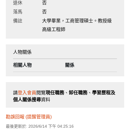
退休
否
落馬
否
備註
大學畢業，工商管理碩士。教授級
高級工程師
人物關係
相關人物
關係
請
登入會員
閱覽
現任職務
、
卸任職務
、
學習歷程及
個人關係搜尋
資料
勘誤回報 (提醒管理員)
最後更新於: 2026/6/14 下午 04:25:16