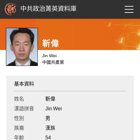
中共政治菁英資料庫
靳偉
Jin Wei
中國共產黨
基本資料
姓名
靳偉
漢語拼音
Jin Wei
性別
男
族裔
漢族
年齡
54