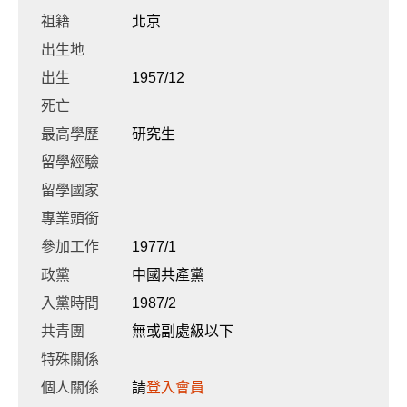
祖籍
北京
出生地
出生
1957/12
死亡
最高學歷
研究生
留學經驗
留學國家
專業頭銜
參加工作
1977/1
政黨
中國共產黨
入黨時間
1987/2
共青團
無或副處級以下
特殊關係
個人關係
請
登入會員