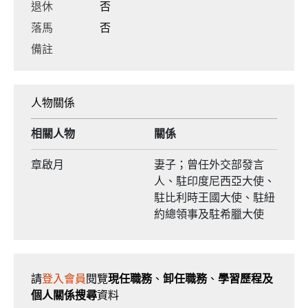
退休
否
落馬
否
備註
人物關係
相關人物
關係
章啟月
妻子；曾任外交部發言
人、駐印度尼西亞大使、
駐比利時王國大使、駐紐
約總領事及駐希臘大使
請
登入會員
閱覽
現任職務
、
卸任職務
、
學習歷程及
個人關係搜尋
資料