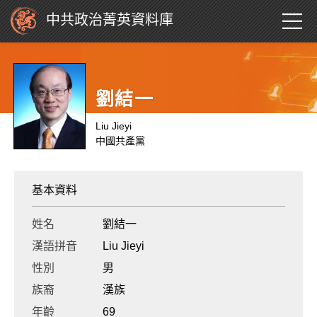
中共政治菁英資料庫
劉結一
Liu Jieyi
中國共產黨
基本資料
姓名
劉結一
漢語拼音
Liu Jieyi
性別
男
族裔
漢族
年齡
69