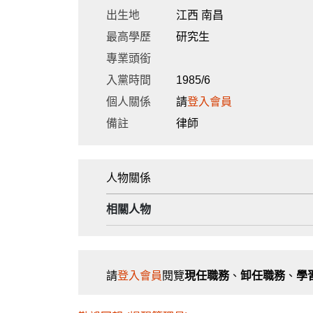
出生地
江西 南昌
最高學歷
研究生
專業頭銜
入黨時間
1985/6
個人關係
請
登入會員
備註
律師
人物關係
相關人物
請
登入會員
閱覽
現任職務
、
卸任職務
、
學