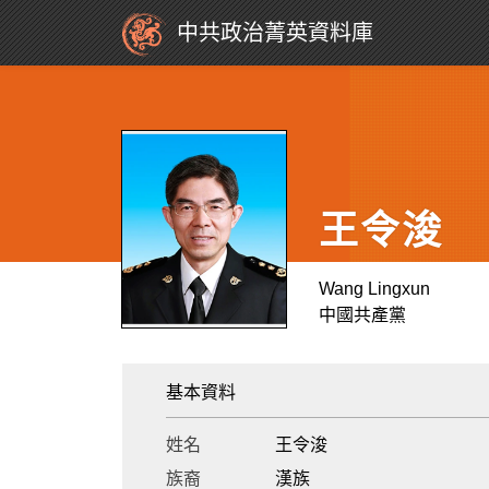
中共政治菁英資料庫
王令浚
Wang Lingxun
中國共產黨
基本資料
姓名
王令浚
族裔
漢族