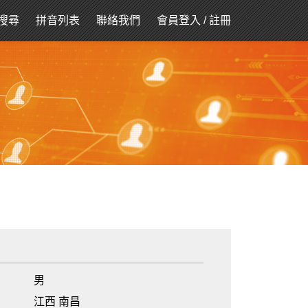
搜尋
拼音列表
聯絡我們
會員登入
/
註冊
男
江西 南昌