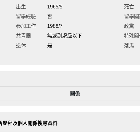
出生
1965/5
死亡
留學經驗
否
留學國
參加工作
1988/7
政黨
共青團
無或副處級以下
特殊關
退休
是
落馬
關係
習歷程及個人關係搜尋
資料