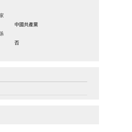
家
中國共產黨
係
否