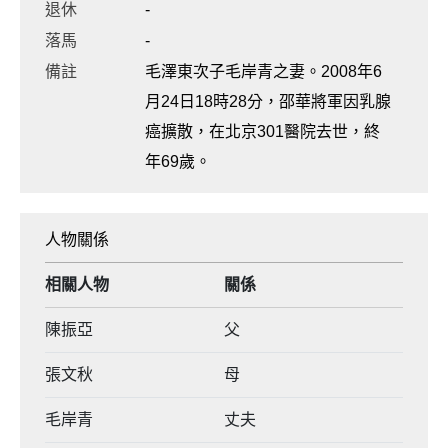
退休
-
落馬
-
備註
毛澤東次子毛岸青之妻。2008年6
月24日18時28分，邵華將軍因乳腺
癌擴散，在北京301醫院去世，終
年69歲。
人物關係
相關人物
關係
陳振亞
父
張文秋
母
毛岸青
丈夫