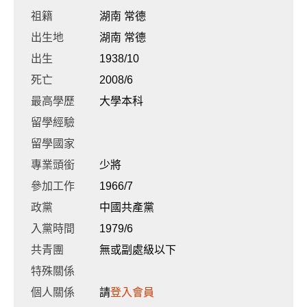
祖籍
湖南 常德
出生地
湖南 常德
出生
1938/10
死亡
2008/6
最高學歷
大學本科
留學經驗
留學國家
專業頭銜
少將
參加工作
1966/7
政黨
中國共產黨
入黨時間
1979/6
共青團
無或副處級以下
特殊關係
個人關係
請
登入會員