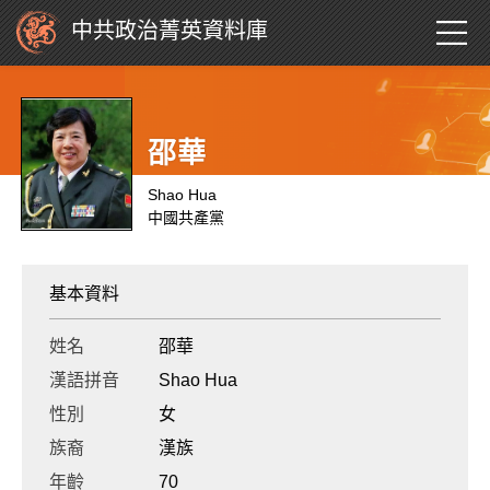
中共政治菁英資料庫
邵華
Shao Hua
中國共產黨
基本資料
姓名
邵華
漢語拼音
Shao Hua
性別
女
族裔
漢族
年齡
70