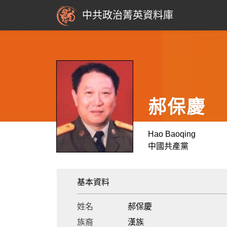
中共政治菁英資料庫
郝保慶
Hao Baoqing
中國共產黨
基本資料
姓名
郝保慶
族裔
漢族