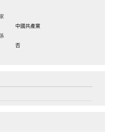
家
中國共產黨
係
否