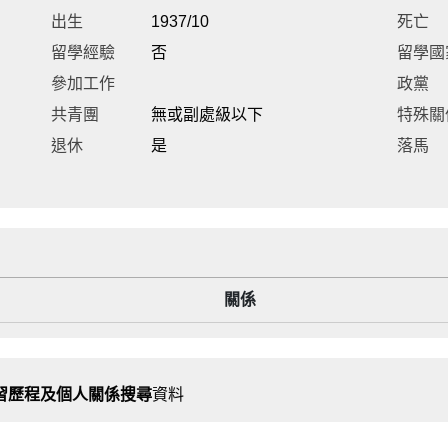
出生
1937/10
死亡
留學經驗
否
留學國
參加工作
政黨
共青團
無或副處級以下
特殊關
退休
是
落馬
關係
習歷程及個人關係搜尋
資料