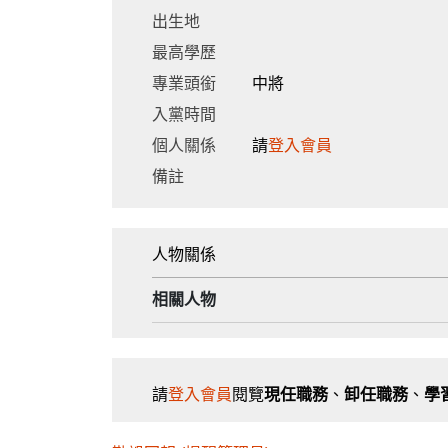
出生地
最高學歷
專業頭銜
中將
入黨時間
個人關係
請
登入會員
備註
人物關係
相關人物
請
登入會員
閱覽
現任職務
、
卸任職務
、
學