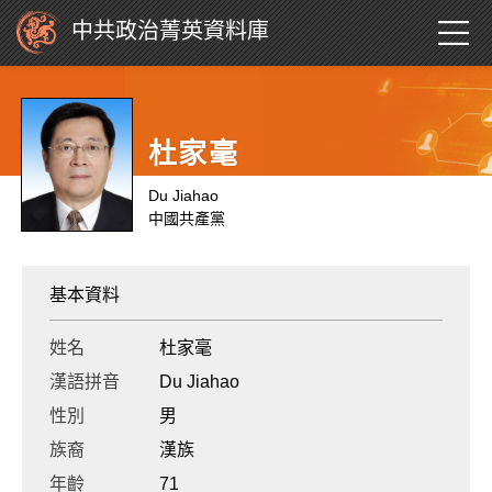
中共政治菁英資料庫
杜家毫
Du Jiahao
中國共產黨
基本資料
姓名
杜家毫
漢語拼音
Du Jiahao
性別
男
族裔
漢族
年齡
71