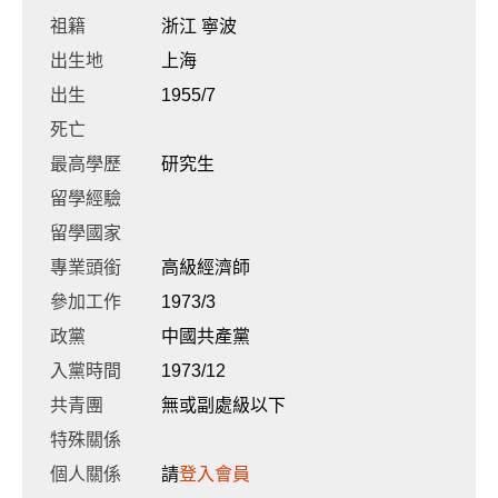
祖籍
浙江 寧波
出生地
上海
出生
1955/7
死亡
最高學歷
研究生
留學經驗
留學國家
專業頭銜
高級經濟師
參加工作
1973/3
政黨
中國共產黨
入黨時間
1973/12
共青團
無或副處級以下
特殊關係
個人關係
請
登入會員