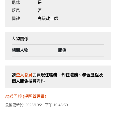
退休
是
落馬
否
備註
高級政工師
人物關係
相關人物
關係
請
登入會員
閱覽
現任職務
、
卸任職務
、
學習歷程及
個人關係搜尋
資料
勘誤回報 (提醒管理員)
最後更新於: 2025/10/21 下午 10:45:50