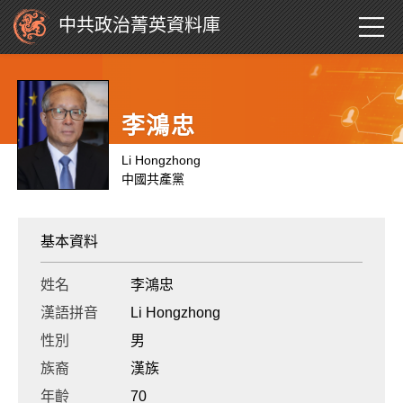
中共政治菁英資料庫
李鴻忠
Li Hongzhong
中國共產黨
基本資料
姓名
李鴻忠
漢語拼音
Li Hongzhong
性別
男
族裔
漢族
年齡
70