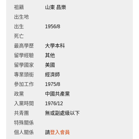
祖籍
山東 昌樂
出生地
出生
1956/8
死亡
最高學歷
大學本科
留學經驗
其他
留學國家
美國
專業頭銜
經濟師
參加工作
1975/8
政黨
中國共產黨
入黨時間
1976/12
共青團
無或副處級以下
特殊關係
個人關係
請
登入會員