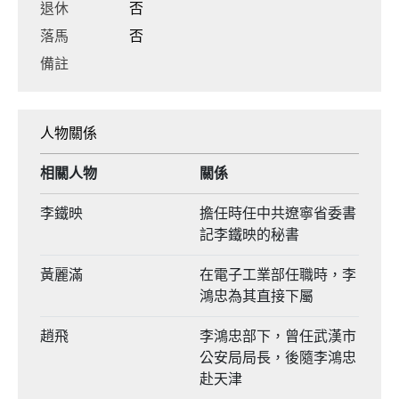
退休
否
落馬
否
備註
人物關係
相關人物
關係
李鐵映
擔任時任中共遼寧省委書
記李鐵映的秘書
黃麗滿
在電子工業部任職時，李
鴻忠為其直接下屬
趙飛
李鴻忠部下，曾任武漢市
公安局局長，後隨李鴻忠
赴天津