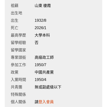
祖籍
山東 棲霞
出生地
出生
1932/8
死亡
2026/1
最高學歷
大學本科
留學經驗
否
留學國家
專業頭銜
高級政工師
參加工作
1950/7
政黨
中國共產黨
入黨時間
1950/4
共青團
無或副處級以下
特殊關係
個人關係
請
登入會員