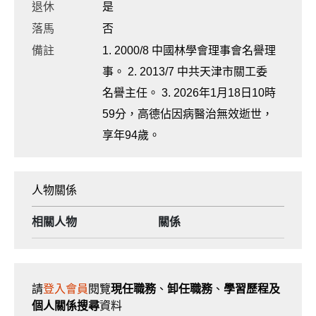
退休
是
落馬
否
備註
1. 2000/8 中國林學會理事會名譽理
事。 2. 2013/7 中共天津市關工委
名譽主任。 3. 2026年1月18日10時
59分，高德佔因病醫治無效逝世，
享年94歲。
人物關係
相關人物
關係
請
登入會員
閱覽
現任職務
、
卸任職務
、
學習歷程及
個人關係搜尋
資料