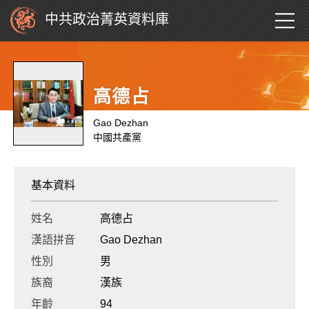
中共政治菁英資料庫
高德占
Gao Dezhan
中國共產黨
基本資料
姓名
高德占
漢語拼音
Gao Dezhan
性別
男
族裔
漢族
年齡
94