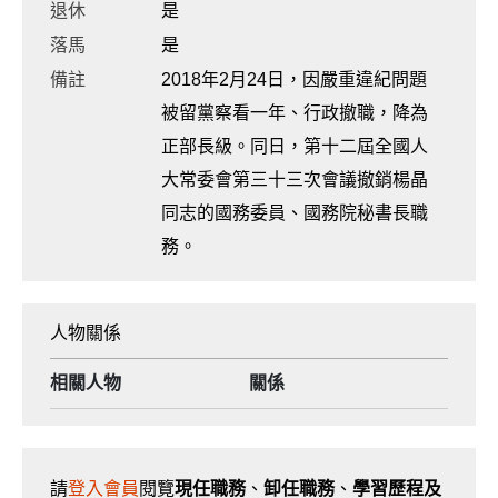
退休
是
落馬
是
備註
2018年2月24日，因嚴重違紀問題
被留黨察看一年、行政撤職，降為
正部長級。同日，第十二屆全國人
大常委會第三十三次會議撤銷楊晶
同志的國務委員、國務院秘書長職
務。
人物關係
相關人物
關係
請
登入會員
閱覽
現任職務
、
卸任職務
、
學習歷程及