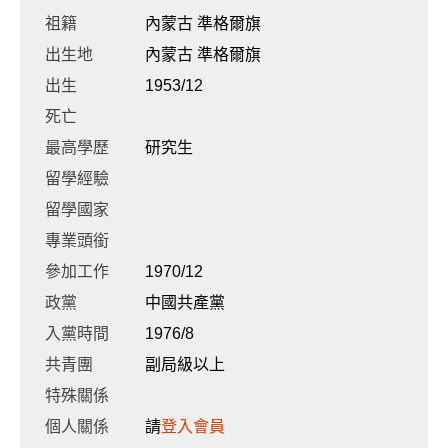
祖籍
內蒙古 準格爾旗
出生地
內蒙古 準格爾旗
出生
1953/12
死亡
最高學歷
研究生
留學經驗
留學國家
專業頭銜
參加工作
1970/12
政黨
中國共產黨
入黨時間
1976/8
共青團
副局級以上
特殊關係
個人關係
請
登入會員