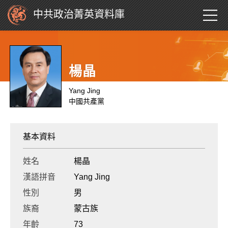
中共政治菁英資料庫
楊晶
Yang Jing
中國共產黨
基本資料
姓名
楊晶
漢語拼音
Yang Jing
性別
男
族裔
蒙古族
年齡
73