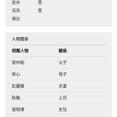
退休
否
落馬
否
備註
人物關係
相關人物
關係
習仲勛
父子
齊心
母子
彭麗媛
夫妻
耿飈
上司
習明澤
女兒