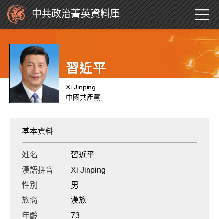
中共政治菁英資料庫
習近平
Xi Jinping
中國共產黨
基本資料
姓名
習近平
漢語拼音
Xi Jinping
性別
男
族裔
漢族
年齡
73