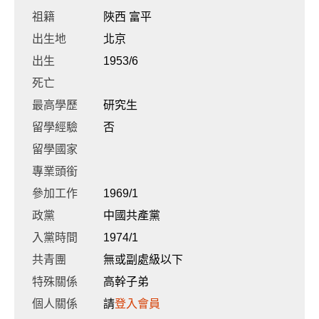
祖籍
陜西 富平
出生地
北京
出生
1953/6
死亡
最高學歷
研究生
留學經驗
否
留學國家
專業頭銜
參加工作
1969/1
政黨
中國共產黨
入黨時間
1974/1
共青團
無或副處級以下
特殊關係
高幹子弟
個人關係
請
登入會員